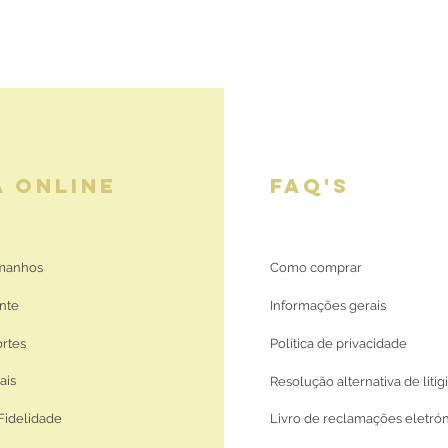
A ONLINE
FAQ'S
amanhos
Como comprar
nte
Informações gerais
ortes
Política de privacidade
ais
Resolução alternativa de litíg
Fidelidade
Livro de reclamações eletró