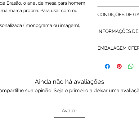
e Brasão, o anel de mesa para homem
Prata 925 polida / 
 uma marca própria. Para usar com ou
CONDIÇÕES DE G
Branco | Dourado
Mesa 14 x12 mm
sonalizada ( monograma ou imagem),
Todos os artigos ve
Peso médio: 7.4 grs
INFORMAÇÕES DE
abrangidos pela Gara
assegurada pelas re
Expedição: 7 dias út
da garantia a Rota 
EMBALAGEM OFE
assistência técnica.
Os artigos em prata
ou da marca.
Escolha a sua opç
aqui:
Embalagens of
Ainda não há avaliações
ompartilhe sua opinião. Seja o primeiro a deixar uma avaliaçã
Avaliar