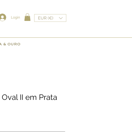
Login
EUR (€)
A & OURO
Oval II em Prata