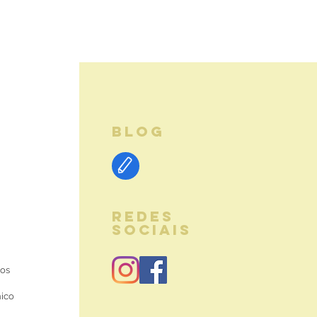
BLOG
REDES
SOCIAIS
ios
nico