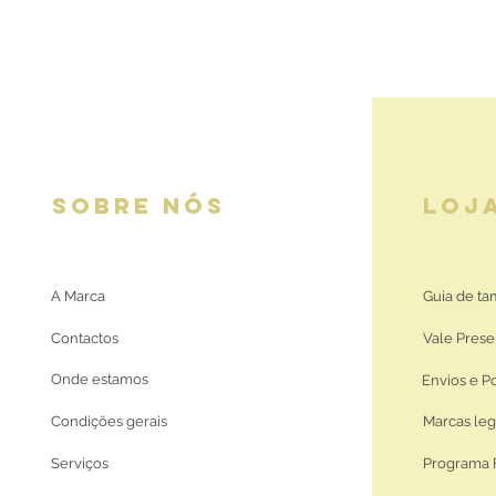
SOBRE NÓS
LOJ
A Marca
Guia de t
Contactos
Vale Prese
Onde estamos
Envios e P
Condições gerais
Marcas leg
Serviços
Programa 