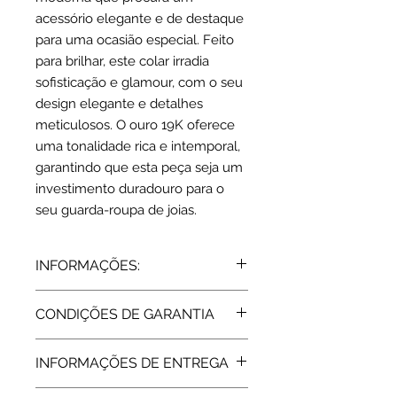
acessório elegante e de destaque
para uma ocasião especial. Feito
para brilhar, este colar irradia
sofisticação e glamour, com o seu
design elegante e detalhes
meticulosos. O ouro 19K oferece
uma tonalidade rica e intemporal,
garantindo que esta peça seja um
investimento duradouro para o
seu guarda-roupa de joias.
INFORMAÇÕES:
Ouro 19,2 K | amarelo
CONDIÇÕES DE GARANTIA
Dimensões: C: 45 cm | Pendente: 0.5
x 0.9 cm
Todos os artigos vendidos pela Rota
2 Zircónias: verde / branco
INFORMAÇÕES DE ENTREGA
do Ouro estão abrangidos pela
Peso: 2.5 grs
Garantia de Fabricante, de 2 Anos,
Tempo de fabrico: 15 dias úteis