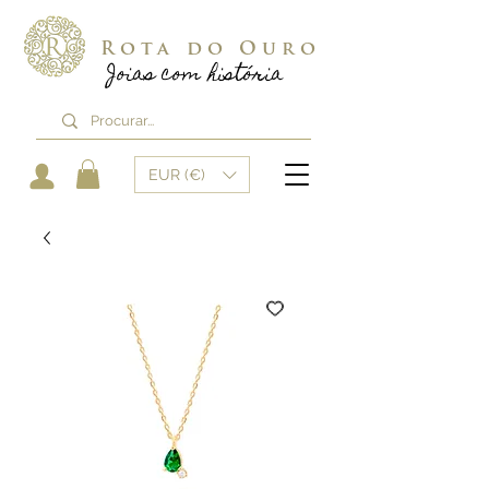
Rota do Ouro
Joias com história
EUR (€)