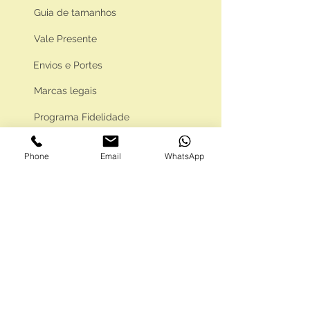
Guia de tamanhos
Vale Presente
Envios e Portes
Marcas legais
Programa Fidelidade
Phone
Email
WhatsApp
FAQ'S
Como comprar
Informações gerais
Política de privacidade
Resolução alternativa de litígios