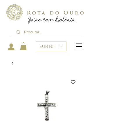
Rota do Ouro
Joias com história
EUR (€)