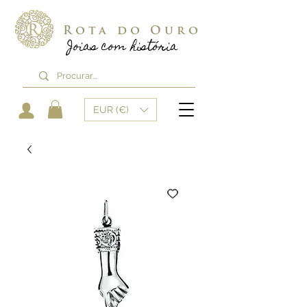
Rota do Ouro
Joias com história
EUR (€)