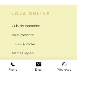
LOJA ONLINE
Guia de tamanhos
Vale Presente
Envios e Portes
Marcas legais
Programa Fidelidade
Phone
Email
WhatsApp
FAQ'S
Como comprar
Informações gerais