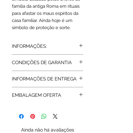
família da antiga Roma em rituais
para afastar os maus espíritos da
casa familiar. Ainda hoje é um
símbolo de proteção e sorte.
INFORMAÇÕES:
Prata 925 | branco
CONDIÇÕES DE GARANTIA
Dimensões: 33 x 12 mm
Peso médio: 2.6 gr
Todos os artigos vendidos pela Rota
INFORMAÇÕES DE ENTREGA
do Ouro estão abrangidos pela
Garantia de Fabricante, de 2 Anos,
Expedição: 5 dias úteis
assegurada pelas respetivas
EMBALAGEM OFERTA
marcas. Após a extinção da garantia
a Rota do Ouro presta igualmente
Os artigos em prata são enviados
assistência técnica.
em bolsa/caixa standard ou da
marca.
Escolha a sua opção de
Ainda não há avaliações
embalagem aqui:
Embalagens