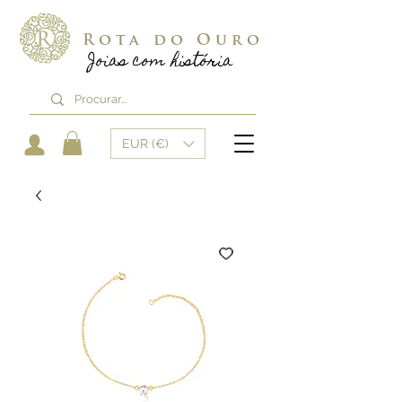
Rota do Ouro
Joias com história
EUR (€)