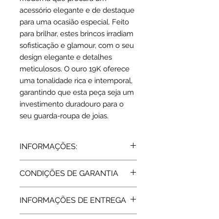
acessório elegante e de destaque
para uma ocasião especial. Feito
para brilhar, estes brincos irradiam
sofisticação e glamour, com o seu
design elegante e detalhes
meticulosos. O ouro 19K oferece
uma tonalidade rica e intemporal,
garantindo que esta peça seja um
investimento duradouro para o
seu guarda-roupa de joias.
INFORMAÇÕES:
Ouro 19,2 K | amarelo
CONDIÇÕES DE GARANTIA
Dimensões: C: 18 cm (0.3 x 0.8 cm )
Características: 1 Zircónias + 1 pérola
Todos os artigos vendidos pela Rota
Peso: 1.5 grs
INFORMAÇÕES DE ENTREGA
do Ouro estão abrangidos pela
Garantia de Fabricante, de 2 Anos,
Tempo de fabrico: 15 dias úteis